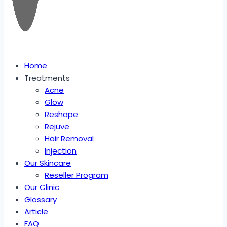
Home
Treatments
Acne
Glow
Reshape
Rejuve
Hair Removal
Injection
Our Skincare
Reseller Program
Our Clinic
Glossary
Article
FAQ