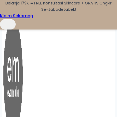
Belanja 179K = FREE Konsultasi Skincare + GRATIS Ongkir
Skip to content
Se-Jabodetabek!
Klaim Sekarang