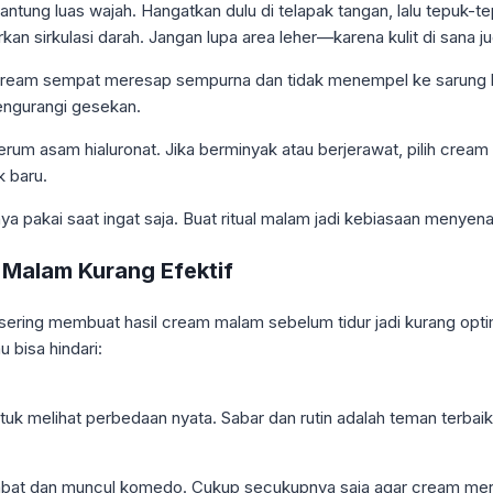
ntung luas wajah. Hangatkan dulu di telapak tangan, lalu tepuk-t
n sirkulasi darah. Jangan lupa area leher—karena kulit di sana j
 cream sempat meresap sempurna dan tidak menempel ke sarung ba
mengurangi gesekan.
erum asam hialuronat. Jika berminyak atau berjerawat, pilih crea
k baru.
anya pakai saat ingat saja. Buat ritual malam jadi kebiasaan menye
 Malam Kurang Efektif
ing membuat hasil cream malam sebelum tidur jadi kurang optimal.
 bisa hindari:
k melihat perbedaan nyata. Sabar dan rutin adalah teman terbaikm
tersumbat dan muncul komedo. Cukup secukupnya saja agar cream m