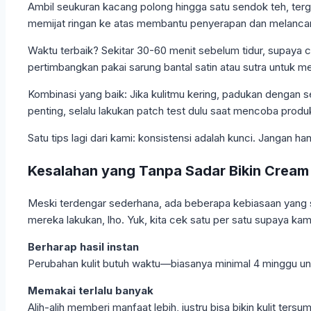
Ambil seukuran kacang polong hingga satu sendok teh, terga
memijat ringan ke atas membantu penyerapan dan melancarka
Waktu terbaik? Sekitar 30-60 menit sebelum tidur, supaya
pertimbangkan pakai sarung bantal satin atau sutra untuk 
Kombinasi yang baik: Jika kulitmu kering, padukan dengan s
penting, selalu lakukan patch test dulu saat mencoba produ
Satu tips lagi dari kami: konsistensi adalah kunci. Jangan h
Kesalahan yang Tanpa Sadar Bikin Cream
Meski terdengar sederhana, ada beberapa kebiasaan yang ser
mereka lakukan, lho. Yuk, kita cek satu per satu supaya kamu
Berharap hasil instan
Perubahan kulit butuh waktu—biasanya minimal 4 minggu untu
Memakai terlalu banyak
Alih-alih memberi manfaat lebih, justru bisa bikin kulit 