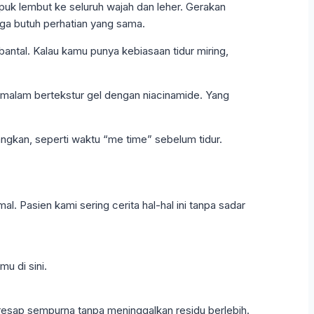
epuk lembut ke seluruh wajah dan leher. Gerakan
uga butuh perhatian yang sama.
ntal. Kalau kamu punya kebiasaan tidur miring,
m malam bertekstur gel dengan niacinamide. Yang
nangkan, seperti waktu “me time” sebelum tidur.
 Pasien kami sering cerita hal-hal ini tanpa sadar
u di sini.
eresap sempurna tanpa meninggalkan residu berlebih.