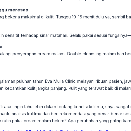
nggu meresap
g bekerja maksimal di kulit. Tunggu 10-15 menit dulu ya, sambil b
bih sensitif terhadap sinar matahari. Selalu pakai sesuai fungsin
a
langi penyerapan cream malam. Double cleansing malam hari benar
laman puluhan tahun Eva Mulia Clinic melayani ribuan pasien, ja
kecantikan kulit jangka panjang. Kulit yang terawat baik di malam ha
tau ingin tahu lebih dalam tentang kondisi kulitmu, saya sangat
 bantu analisis kulitmu dan beri rekomendasi yang benar-benar ses
h rutin pakai cream malam belum? Apa perubahan yang paling ka