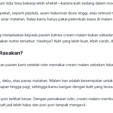
um tidur bisa bekerja lebih efektif—karena kulit sedang dalam mo
kat, seperti peptida, asam hialuronat dosis tinggi, atau retino
sinar matahari. Kalau kamu hanya pakai pelembab biasa di malam ha
ering menjelaskan kepada pasien bahwa cream malam bukan sekadar
kan nutrisi tersebut. Hasilnya? Kulit yang lebih kuat, lebih cerah,
 Rasakan?
kan pasien kami setelah rutin memakai cream malam sebelum tidur. 
n AC, debu, atau panas matahari. Malam hari adalah kesempatan unt
apan hingga pagi, sehingga kamu bangun dengan kulit yang teras
-pori terlihat besar. Dengan pemakaian rutin, cream malam memba
ulit jadi lebih halus dan pori-pori tampak mengecil.