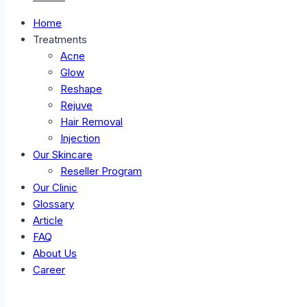
Home
Treatments
Acne
Glow
Reshape
Rejuve
Hair Removal
Injection
Our Skincare
Reseller Program
Our Clinic
Glossary
Article
FAQ
About Us
Career