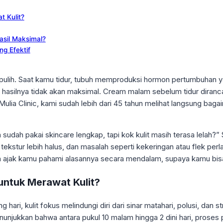
 Kulit?
sil Maksimal?
g Efektif
 pulih. Saat kamu tidur, tubuh memproduksi hormon pertumbuhan y
uar, hasilnya tidak akan maksimal. Cream malam sebelum tidur dir
Mulia Clinic, kami sudah lebih dari 45 tahun melihat langsung bag
 sudah pakai skincare lengkap, tapi kok kulit masih terasa lelah
 tekstur lebih halus, dan masalah seperti kekeringan atau flek p
ya ajak kamu pahami alasannya secara mendalam, supaya kamu bis
untuk Merawat Kulit?
ng hari, kulit fokus melindungi diri dari sinar matahari, polusi, dan
unjukkan bahwa antara pukul 10 malam hingga 2 dini hari, proses p