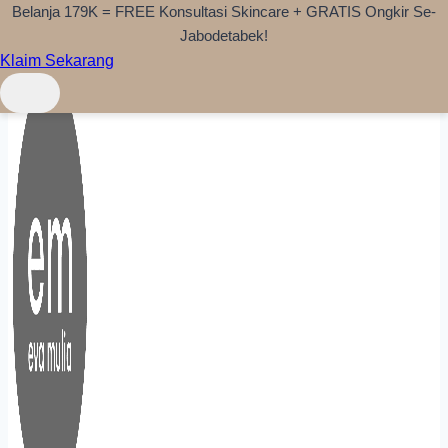
Belanja 179K = FREE Konsultasi Skincare + GRATIS Ongkir Se-
Skip to content
Jabodetabek!
Klaim Sekarang