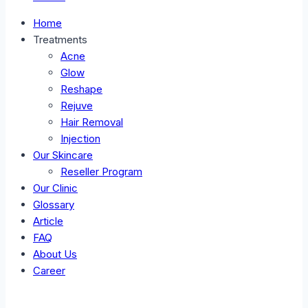
Home
Treatments
Acne
Glow
Reshape
Rejuve
Hair Removal
Injection
Our Skincare
Reseller Program
Our Clinic
Glossary
Article
FAQ
About Us
Career