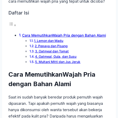
cara memutihkan wajah pria yang tepat untuk dicoba?
Daftar Isi
Cara MemutihkanWajah Pria dengan Bahan Alami
1. Lemon dan Madu
2. Pepaya dan Pisang
3. Oatmeal dan Tomat
4. Oatmeal, Gula, dan Susu
5. Multani Mitti dan Jus Jeruk
Cara MemutihkanWajah Pria
dengan Bahan Alami
Saat ini sudah banyak beredar produk pemutih wajah
dipasaran. Tapi apakah pemutih wajah yang biasanya
hanya dikonsumsi oleh wanita tersebut akan bekerja
efektif pada kulit pria? Daripada harus mengeluarkan