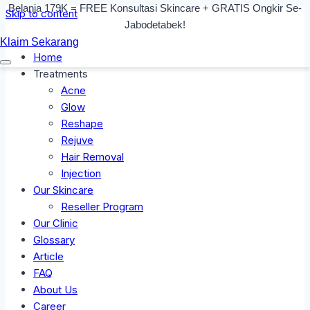
Belanja 179K = FREE Konsultasi Skincare + GRATIS Ongkir Se-
Skip to content
Jabodetabek!
Klaim Sekarang
Home
Treatments
Acne
Glow
Reshape
Rejuve
Hair Removal
Injection
Our Skincare
Reseller Program
Our Clinic
Glossary
Article
FAQ
About Us
Career