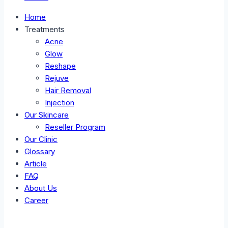
Home
Treatments
Acne
Glow
Reshape
Rejuve
Hair Removal
Injection
Our Skincare
Reseller Program
Our Clinic
Glossary
Article
FAQ
About Us
Career