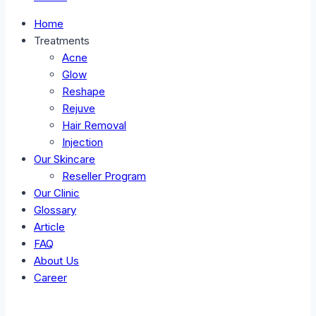
Home
Treatments
Acne
Glow
Reshape
Rejuve
Hair Removal
Injection
Our Skincare
Reseller Program
Our Clinic
Glossary
Article
FAQ
About Us
Career