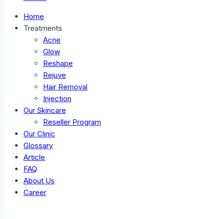
Home
Treatments
Acne
Glow
Reshape
Rejuve
Hair Removal
Injection
Our Skincare
Reseller Program
Our Clinic
Glossary
Article
FAQ
About Us
Career