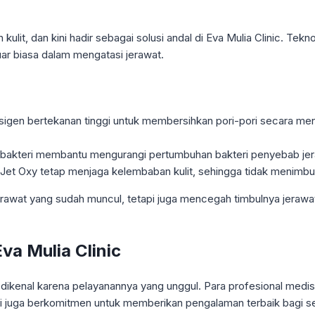
ulit, dan kini hadir sebagai solusi andal di Eva Mulia Clinic. T
luar biasa dalam mengatasi jerawat.
igen bertekanan tinggi untuk membersihkan pori-pori secara mend
i-bakteri membantu mengurangi pertumbuhan bakteri penyebab jer
 Jet Oxy tetap menjaga kelembaban kulit, sehingga tidak menimbulka
erawat yang sudah muncul, tetapi juga mencegah timbulnya jerawat
va Mulia Clinic
a dikenal karena pelayanannya yang unggul. Para profesional medis 
 juga berkomitmen untuk memberikan pengalaman terbaik bagi se