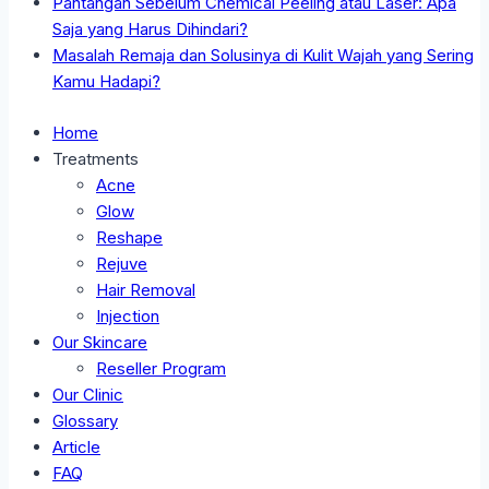
Pantangan Sebelum Chemical Peeling atau Laser: Apa
Saja yang Harus Dihindari?
Masalah Remaja dan Solusinya di Kulit Wajah yang Sering
Kamu Hadapi?
Home
Treatments
Acne
Glow
Reshape
Rejuve
Hair Removal
Injection
Our Skincare
Reseller Program
Our Clinic
Glossary
Article
FAQ