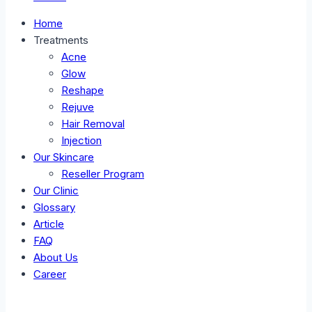
Home
Treatments
Acne
Glow
Reshape
Rejuve
Hair Removal
Injection
Our Skincare
Reseller Program
Our Clinic
Glossary
Article
FAQ
About Us
Career