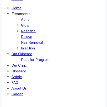
Home
Treatments
Acne
Glow
Reshape
Rejuve
Hair Removal
Injection
Our Skincare
Reseller Program
Our Clinic
Glossary
Article
FAQ
About Us
Career