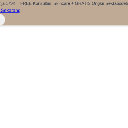
nja 179K = FREE Konsultasi Skincare + GRATIS Ongkir Se-Jabodet
 Sekarang