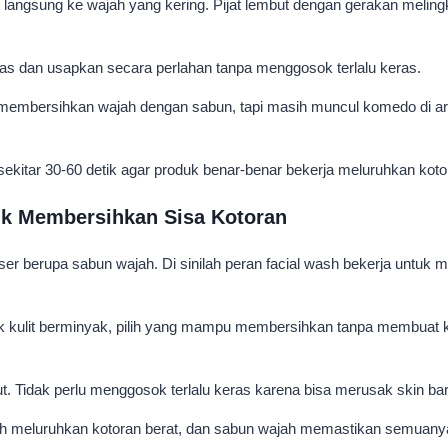
 langsung ke wajah yang kering. Pijat lembut dengan gerakan meling
as dan usapkan secara perlahan tanpa menggosok terlalu keras.
membersihkan wajah dengan sabun, tapi masih muncul komedo di area
 sekitar 30-60 detik agar produk benar-benar bekerja meluruhkan koto
uk Membersihkan Sisa Kotoran
r berupa sabun wajah. Di sinilah peran facial wash bekerja untuk men
ulit berminyak, pilih yang mampu membersihkan tanpa membuat kulit te
ut. Tidak perlu menggosok terlalu keras karena bisa merusak skin barr
 sudah meluruhkan kotoran berat, dan sabun wajah memastikan semuany