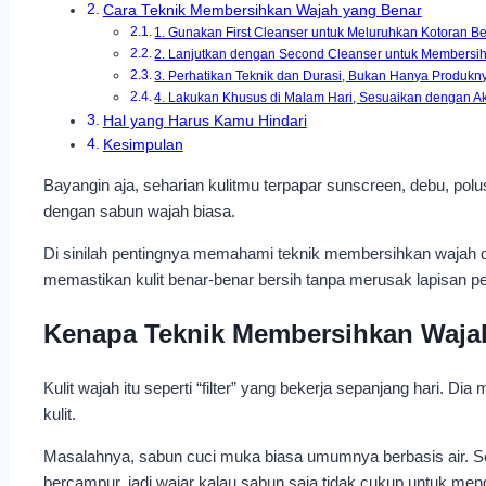
Cara Teknik Membersihkan Wajah yang Benar
1. Gunakan First Cleanser untuk Meluruhkan Kotoran B
2. Lanjutkan dengan Second Cleanser untuk Membersih
3. Perhatikan Teknik dan Durasi, Bukan Hanya Produkn
4. Lakukan Khusus di Malam Hari, Sesuaikan dengan Akt
Hal yang Harus Kamu Hindari
Kesimpulan
Bayangin aja, seharian kulitmu terpapar sunscreen, debu, pol
dengan sabun wajah biasa.
Di sinilah pentingnya memahami teknik membersihkan wajah du
memastikan kulit benar-benar bersih tanpa merusak lapisan p
Kenapa Teknik Membersihkan Wajah
Kulit wajah itu seperti “filter” yang bekerja sepanjang hari. Di
kulit.
Masalahnya, sabun cuci muka biasa umumnya berbasis air. Sem
bercampur, jadi wajar kalau sabun saja tidak cukup untuk m