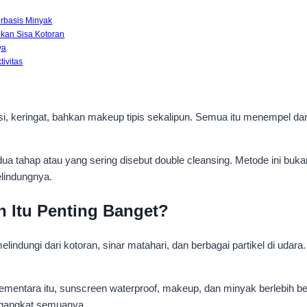
erbasis Minyak
kan Sisa Kotoran
ya
ivitas
usi, keringat, bahkan makeup tipis sekalipun. Semua itu menempel d
a tahap atau yang sering disebut double cleansing. Metode ini buka
elindungnya.
 Itu Penting Banget?
a melindungi dari kotoran, sinar matahari, dan berbagai partikel di uda
entara itu, sunscreen waterproof, makeup, dan minyak berlebih bers
engangkat semuanya.