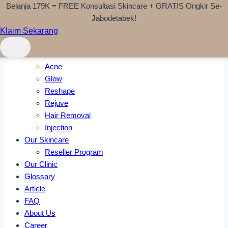
Belanja 179K = FREE Konsultasi Skincare + GRATIS Ongkir Se-
Skip to content
Jabodetabek!
Klaim Sekarang
Home
Treatments
Acne
Glow
Reshape
Rejuve
Hair Removal
Injection
Our Skincare
Reseller Program
Our Clinic
Glossary
Article
FAQ
About Us
Career