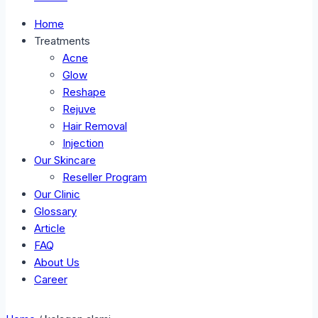
Home
Treatments
Acne
Glow
Reshape
Rejuve
Hair Removal
Injection
Our Skincare
Reseller Program
Our Clinic
Glossary
Article
FAQ
About Us
Career