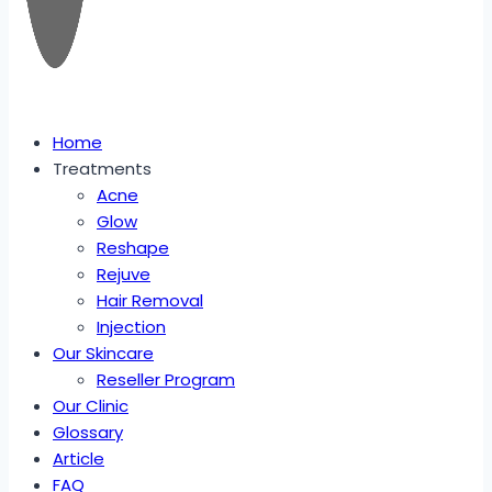
Home
Treatments
Acne
Glow
Reshape
Rejuve
Hair Removal
Injection
Our Skincare
Reseller Program
Our Clinic
Glossary
Article
FAQ