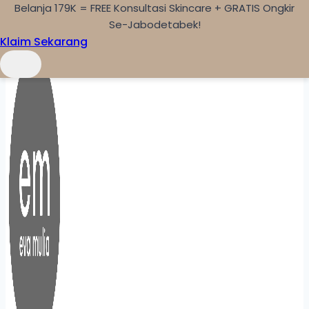
Belanja 179K = FREE Konsultasi Skincare + GRATIS Ongkir
Skip to content
Se-Jabodetabek!
Klaim Sekarang