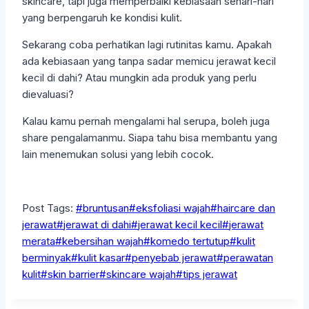
skincare, tapi juga memperbaiki kebiasaan sehari-hari
yang berpengaruh ke kondisi kulit.
Sekarang coba perhatikan lagi rutinitas kamu. Apakah
ada kebiasaan yang tanpa sadar memicu jerawat kecil
kecil di dahi? Atau mungkin ada produk yang perlu
dievaluasi?
Kalau kamu pernah mengalami hal serupa, boleh juga
share pengalamanmu. Siapa tahu bisa membantu yang
lain menemukan solusi yang lebih cocok.
Post Tags:
#
bruntusan
#
eksfoliasi wajah
#
haircare dan
jerawat
#
jerawat di dahi
#
jerawat kecil kecil
#
jerawat
merata
#
kebersihan wajah
#
komedo tertutup
#
kulit
berminyak
#
kulit kasar
#
penyebab jerawat
#
perawatan
kulit
#
skin barrier
#
skincare wajah
#
tips jerawat