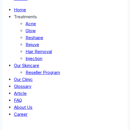
Home
Treatments
Acne
Glow
Reshape
Rejuve
Hair Removal
Injection
Our Skincare
Reseller Program
Our Clinic
Glossary
Article
FAQ
About Us
Career