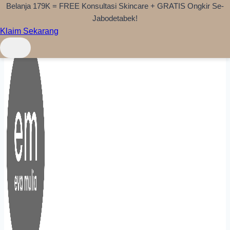
Belanja 179K = FREE Konsultasi Skincare + GRATIS Ongkir Se-
Skip to content
Jabodetabek!
Klaim Sekarang