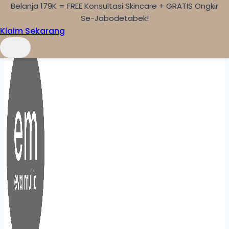
Belanja 179K = FREE Konsultasi Skincare + GRATIS Ongkir
Skip to content
Se-Jabodetabek!
Klaim Sekarang