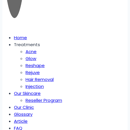
Home
Treatments
Acne
Glow
Reshape
Rejuve
Hair Removal
Injection
Our Skincare
Reseller Program
Our Clinic
Glossary
Article
FAQ