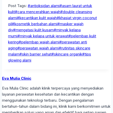
Post Tags:
#
antioksidan alami
#
asam laurat untuk
kulit
#
cara mencerahkan wajah
#
double cleansing
alami
#
kecantikan kulit wajah
#
khasiat virgin coconut
oil
#
kosmetik berbahan alami
#
masker wajah
diy
#
mengatasi kulit kusam
#
minyak kelapa
murni
#
minyak kelapa untuk jerawat
#
pelembap kulit
kering
#
pelembap wajah alami
#
perawatan anti
aging
#
perawatan wajah alami
#
rutinitas skincare
malam
#
skin barrier sehat
#
skincare organik
#
tips
glowing alami
Eva Mulia Clinic
Eva Mulia Clinic adalah klinik terpercaya yang menyediakan
layanan perawatan kesehatan dan kecantikan dengan
menggunakan teknologi terbaru. Dengan pengalaman
bertahun-tahun dalam bidang ini, klinik kami berkomitmen untuk
memberikan solusi yang aman dan efektif bagi setiap pasien.