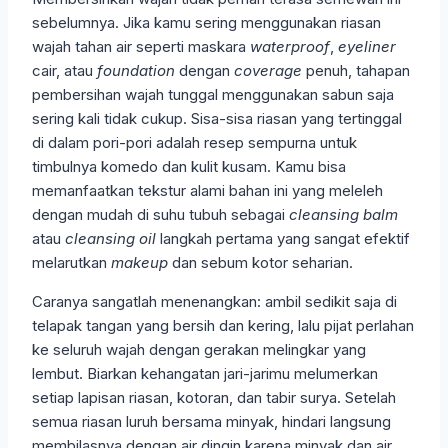
sebelumnya. Jika kamu sering menggunakan riasan
wajah tahan air seperti maskara
waterproof
,
eyeliner
cair, atau
foundation
dengan
coverage
penuh, tahapan
pembersihan wajah tunggal menggunakan sabun saja
sering kali tidak cukup. Sisa-sisa riasan yang tertinggal
di dalam pori-pori adalah resep sempurna untuk
timbulnya komedo dan kulit kusam. Kamu bisa
memanfaatkan tekstur alami bahan ini yang meleleh
dengan mudah di suhu tubuh sebagai
cleansing balm
atau
cleansing oil
langkah pertama yang sangat efektif
melarutkan
makeup
dan sebum kotor seharian.
Caranya sangatlah menenangkan: ambil sedikit saja di
telapak tangan yang bersih dan kering, lalu pijat perlahan
ke seluruh wajah dengan gerakan melingkar yang
lembut. Biarkan kehangatan jari-jarimu melumerkan
setiap lapisan riasan, kotoran, dan tabir surya. Setelah
semua riasan luruh bersama minyak, hindari langsung
membilasnya dengan air dingin karena minyak dan air