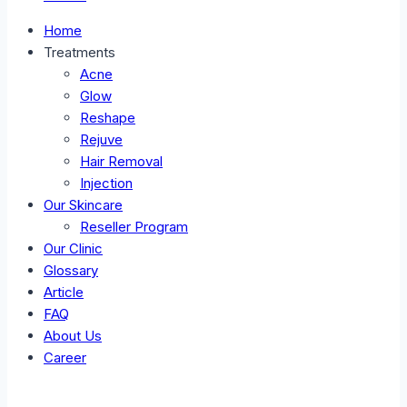
Home
Treatments
Acne
Glow
Reshape
Rejuve
Hair Removal
Injection
Our Skincare
Reseller Program
Our Clinic
Glossary
Article
FAQ
About Us
Career