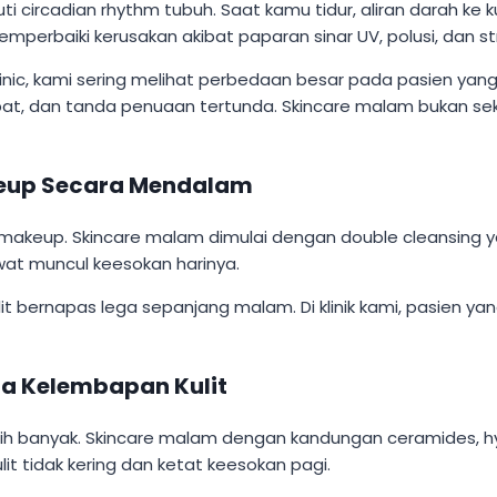
 circadian rhythm tubuh. Saat kamu tidur, aliran darah ke ku
mperbaiki kerusakan akibat paparan sinar UV, polusi, dan st
inic, kami sering melihat perbedaan besar pada pasien yang
pat, dan tanda penuaan tertunda. Skincare malam bukan se
keup Secara Mendalam
 makeup. Skincare malam dimulai dengan double cleansing y
at muncul keesokan harinya.
t bernapas lega sepanjang malam. Di klinik kami, pasien ya
ga Kelembapan Kulit
bih banyak. Skincare malam dengan kandungan ceramides, h
lit tidak kering dan ketat keesokan pagi.