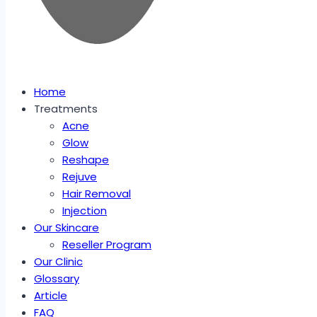
Home
Treatments
Acne
Glow
Reshape
Rejuve
Hair Removal
Injection
Our Skincare
Reseller Program
Our Clinic
Glossary
Article
FAQ