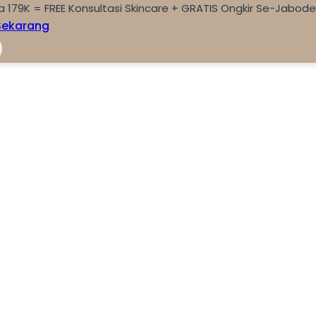
a 179K = FREE Konsultasi Skincare + GRATIS Ongkir Se-Jabod
Sekarang