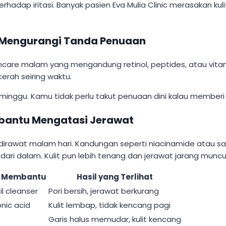
terhadap iritasi. Banyak pasien Eva Mulia Clinic merasakan ku
n Mengurangi Tanda Penuaan
Skincare malam yang mengandung retinol, peptides, atau vit
cerah seiring waktu.
inggu. Kamu tidak perlu takut penuaan dini kalau memberi nut
bantu Mengatasi Jerawat
rawat malam hari. Kandungan seperti niacinamide atau salic
 dalam. Kulit pun lebih tenang dan jerawat jarang muncul 
g Membantu
Hasil yang Terlihat
il cleanser
Pori bersih, jerawat berkurang
nic acid
Kulit lembap, tidak kencang pagi
Garis halus memudar, kulit kencang