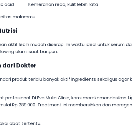
ic acid
Kemerahan reda, kulit lebih rata
tinitas malammu.
utrisi
n aktif lebih mudah diserap. Ini waktu ideal untuk serum da
glowing alami saat bangun.
 dari Dokter
 produk terlalu banyak aktif ingredients sekaligus agar kulit
t profesional. Di Eva Mulia Clinic, kami merekomendasikan
L
mulai Rp 289.000. Treatment ini membersihkan dan meregener
pakai obat tertentu.