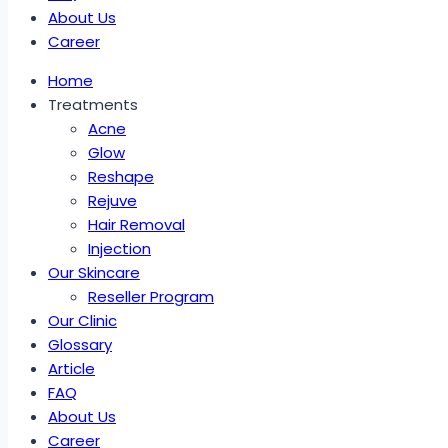
About Us
Career
Home
Treatments
Acne
Glow
Reshape
Rejuve
Hair Removal
Injection
Our Skincare
Reseller Program
Our Clinic
Glossary
Article
FAQ
About Us
Career