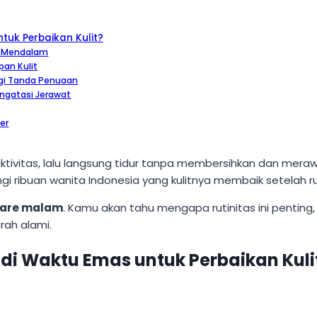
uk Perbaikan Kulit?
a Mendalam
pan Kulit
ngi Tanda Penuaan
gatasi Jerawat
er
tivitas, lalu langsung tidur tanpa membersihkan dan merawat
gi ribuan wanita Indonesia yang kulitnya membaik setelah r
care malam
. Kamu akan tahu mengapa rutinitas ini penting
rah alami.
i Waktu Emas untuk Perbaikan Kuli