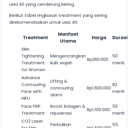
usia 40 yang cenderung kering.
Berikut tabel ringkasan treatment yang sering
direkomendasikan untuk usia 40:
Manfaat
Treatment
Harga
Durasi
Utama
Skin
Tightening
Mengencangkan
50
Rp260.000
Treatment
kulit wajah
menit
for Women
Advance
Lifting &
Contouring
82
contouring
Rp1.600.000
Face with
menit
alami
HIFU
Face PRP
Boost kolagen &
50
Rp1.100.000
Treatment
rejuvenasi
menit
CO2 Laser
Perbaikan
55
for Skin
Rp1.500.000