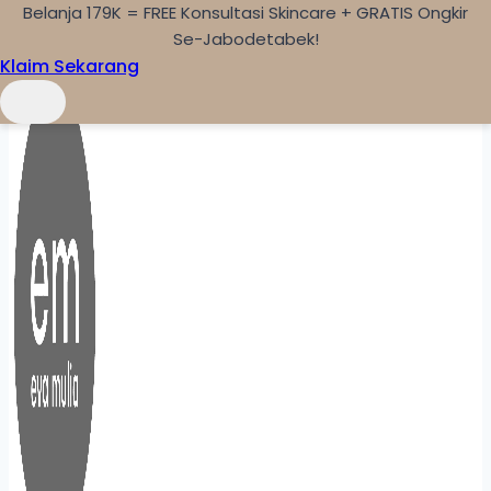
Belanja 179K = FREE Konsultasi Skincare + GRATIS Ongkir
Skip to content
Se-Jabodetabek!
Klaim Sekarang