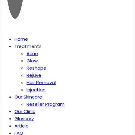
Home
Treatments
Acne
Glow
Reshape
Rejuve
Hair Removal
Injection
Our Skincare
Reseller Program
Our Clinic
Glossary
Article
FAQ