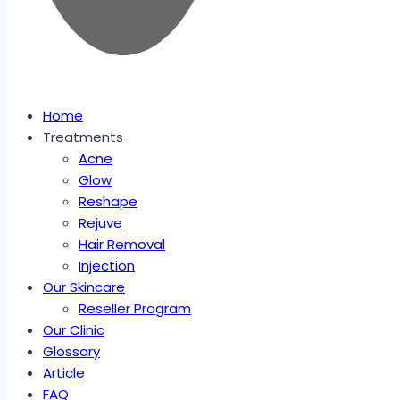
Home
Treatments
Acne
Glow
Reshape
Rejuve
Hair Removal
Injection
Our Skincare
Reseller Program
Our Clinic
Glossary
Article
FAQ