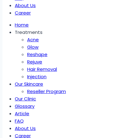
About Us
Career
Home
Treatments
Acne
Glow
Reshape
Rejuve
Hair Removal
Injection
Our Skincare
Reseller Program
Our Clinic
Glossary
Article
FAQ
About Us
Career