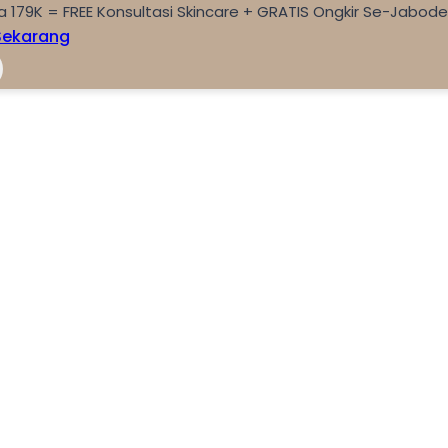
a 179K = FREE Konsultasi Skincare + GRATIS Ongkir Se-Jabod
Sekarang