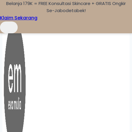
Belanja 179K = FREE Konsultasi Skincare + GRATIS Ongkir
Skip to content
Se-Jabodetabek!
Klaim Sekarang