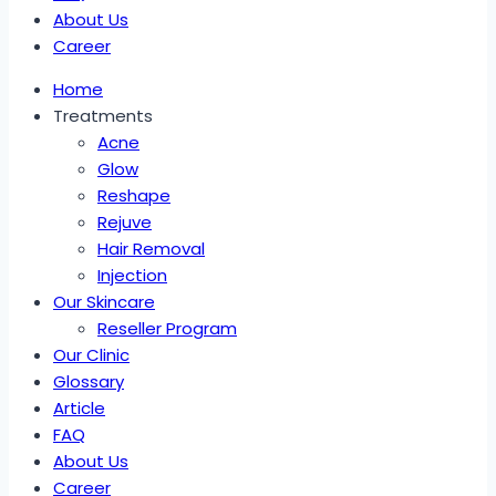
About Us
Career
Home
Treatments
Acne
Glow
Reshape
Rejuve
Hair Removal
Injection
Our Skincare
Reseller Program
Our Clinic
Glossary
Article
FAQ
About Us
Career