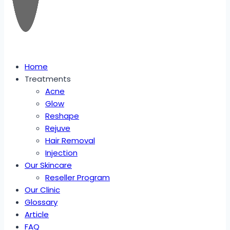
Home
Treatments
Acne
Glow
Reshape
Rejuve
Hair Removal
Injection
Our Skincare
Reseller Program
Our Clinic
Glossary
Article
FAQ