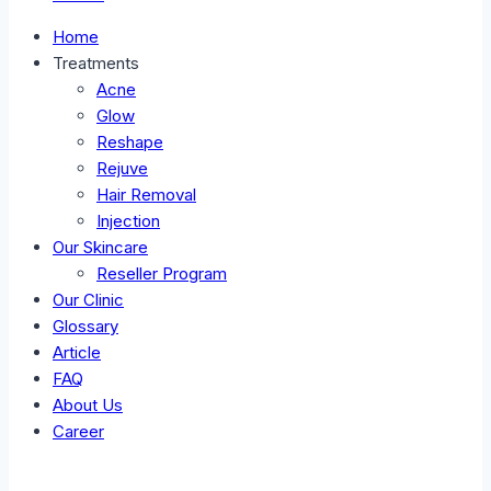
Home
Treatments
Acne
Glow
Reshape
Rejuve
Hair Removal
Injection
Our Skincare
Reseller Program
Our Clinic
Glossary
Article
FAQ
About Us
Career