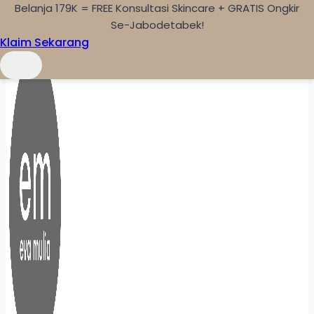
Belanja 179K = FREE Konsultasi Skincare + GRATIS Ongkir
Skip to content
Se-Jabodetabek!
Klaim Sekarang