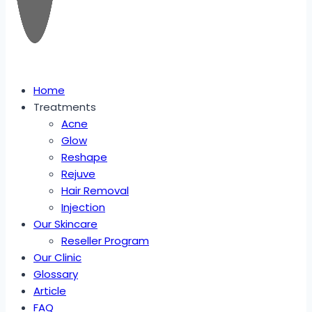
Home
Treatments
Acne
Glow
Reshape
Rejuve
Hair Removal
Injection
Our Skincare
Reseller Program
Our Clinic
Glossary
Article
FAQ