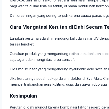
Merokok dan minum alkohol secara rutin bisa mempercepat k
bagi wanita di luar usia 40 tahun, di mana penurunan hormo
Dehidrasi ringan yang sering terjadi karena cuaca panas juga
Cara Mengatasi Kerutan di Dahi Secara T
Langkah pertama adalah melindungi kulit dari sinar UV dengan
terasa lengket.
Gunakan produk yang mengandung retinol atau bakuchiol sec
saja agar tidak mengiritasi area sensitif.
Oles moisturizer yang mengandung hyaluronic acid setelah m
Jika kerutannya sudah cukup dalam, dokter di Eva Mulia Clin
mempertimbangkan jenis kulitmu, usia, dan gaya hidup agar h
Kesimpulan
Kerutan di dahi muncul karena kombinasi faktor seperti gera