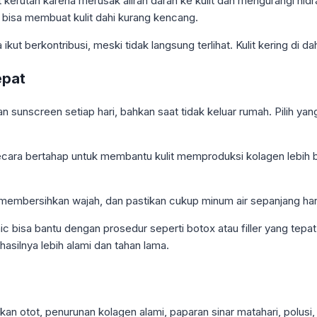
erutan karena merusak aliran darah ke kulit dan mengurangi hidr
n bisa membuat kulit dahi kurang kencang.
 ikut berkontribusi, meski tidak langsung terlihat. Kulit kering di
epat
 sunscreen setiap hari, bahkan saat tidak keluar rumah. Pilih yan
ara bertahap untuk membantu kulit memproduksi kolagen lebih bai
embersihkan wajah, dan pastikan cukup minum air sepanjang hari 
ic bisa bantu dengan prosedur seperti botox atau filler yang tepa
asilnya lebih alami dan tahan lama.
kan otot, penurunan kolagen alami, paparan sinar matahari, polusi,