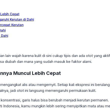
 Lebih Cepat
ruhi Kerutan di Dahi
rcepat Kerutan
Dahi
 Dahi
ian lain wajah karena kulit di sini cukup tipis dan ada otot yang a
a diubah dan mana yang sudah masuk ke faktor alami.
annya Muncul Lebih Cepat
engangkat alis atau mengernyit. Setiap kali ekspresi ini berulang, o
lnya, jadi otot ini langsung memengaruhi permukaan kulit.
tau konsentrasi, garis halus bisa berubah menjadi kerutan permane
ti Indonesia, kamu mungkin lebih sering menyipitkan mata atau me