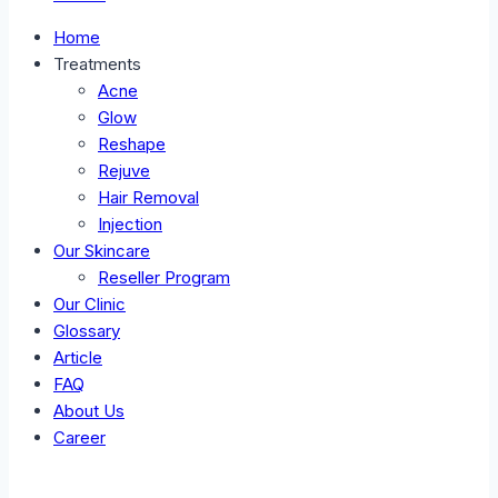
Home
Treatments
Acne
Glow
Reshape
Rejuve
Hair Removal
Injection
Our Skincare
Reseller Program
Our Clinic
Glossary
Article
FAQ
About Us
Career