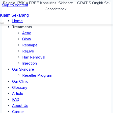
Belanja 179K = FREE Konsultasi Skincare + GRATIS Ongkir Se-
Skip to content
Jabodetabek!
Klaim Sekarang
Home
Treatments
Acne
Glow
Reshape
Rejuve
Hair Removal
Injection
Our Skincare
Reseller Program
Our Clinic
Glossary
Article
FAQ
About Us
Career