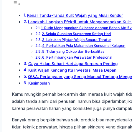
Kenali Tanda-Tanda Kulit Wajah yang Mulai Kendur
Langkah-Langkah Efektif untuk Mengencangkan Kulit
1. Rutin Menggunakan Skincare dengan Bahan Aktif 
2. Selalu Gunakan Sunscreen Setiap Hari
3. Lakukan Pijatan Wajah Secara Teratur
4. Perhatikan Pola Makan dan Konsumsi Kolagen
5. Tidur yang Cukup dan Berkualitas
6. Pertimbangkan Perawatan Profesional
Gaya Hidup Sehari-Hari Juga Berperan Penting
Kulit Wajah Kencang Itu Investasi Masa Depan
Q\&A: Pertanyaan yang Sering Muncul Tentang Menge
Kesimpulan
Kamu mungkin pernah bercermin dan merasa kulit wajah tida
adalah tanda alami dari penuaan, namun bisa diperlambat j
karena perawatan harian yang konsisten juga punya dampak
Banyak orang berpikir bahwa satu produk bisa menyelesai
tidur, teknik perawatan, hingga pilihan skincare yang digun