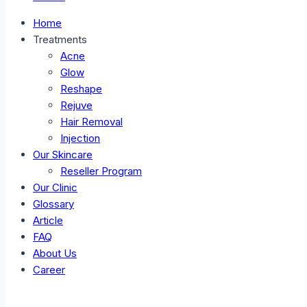
Home
Treatments
Acne
Glow
Reshape
Rejuve
Hair Removal
Injection
Our Skincare
Reseller Program
Our Clinic
Glossary
Article
FAQ
About Us
Career