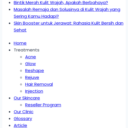
Bintik Merah Kulit Wajah, Apakah Berbahaya?
Masalah Remaja dan Solusinya di Kulit Wajah yang
Sering Kamu Hadapi?
Skin Booster untuk Jerawat: Rahasia Kulit Bersih dan
Sehat
Home
Treatments
Acne
Glow
Reshape
Rejuve
Hair Removal
Injection
Our Skincare
Reseller Program
Our Clinic
Glossary
Article