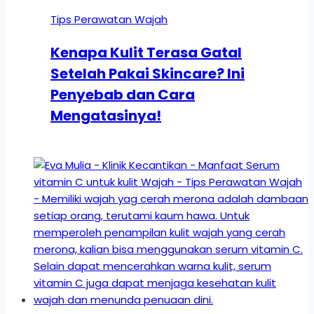
Tips Perawatan Wajah
Kenapa Kulit Terasa Gatal
Setelah Pakai Skincare? Ini
Penyebab dan Cara
Mengatasinya!