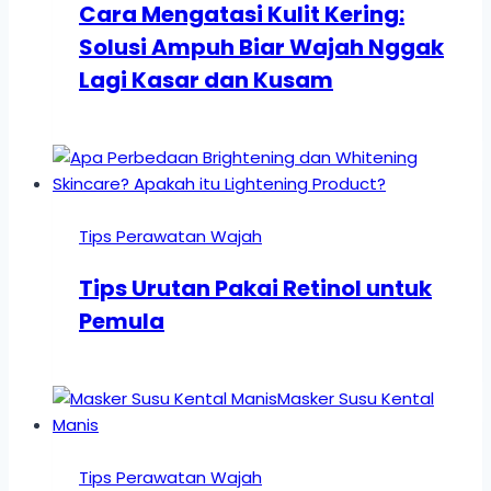
Cara Mengatasi Kulit Kering:
Solusi Ampuh Biar Wajah Nggak
Lagi Kasar dan Kusam
Tips Perawatan Wajah
Tips Urutan Pakai Retinol untuk
Pemula
Tips Perawatan Wajah