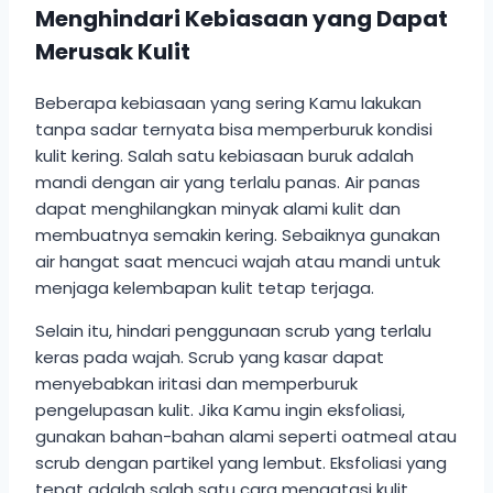
Menghindari Kebiasaan yang Dapat
Merusak Kulit
Beberapa kebiasaan yang sering Kamu lakukan
tanpa sadar ternyata bisa memperburuk kondisi
kulit kering. Salah satu kebiasaan buruk adalah
mandi dengan air yang terlalu panas. Air panas
dapat menghilangkan minyak alami kulit dan
membuatnya semakin kering. Sebaiknya gunakan
air hangat saat mencuci wajah atau mandi untuk
menjaga kelembapan kulit tetap terjaga.
Selain itu, hindari penggunaan scrub yang terlalu
keras pada wajah. Scrub yang kasar dapat
menyebabkan iritasi dan memperburuk
pengelupasan kulit. Jika Kamu ingin eksfoliasi,
gunakan bahan-bahan alami seperti oatmeal atau
scrub dengan partikel yang lembut. Eksfoliasi yang
tepat adalah salah satu cara mengatasi kulit