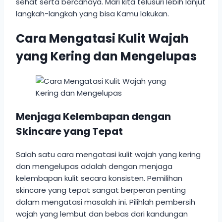
sehat serta bercahaya. Mari kita telusuri lebih lanjut
langkah-langkah yang bisa Kamu lakukan.
Cara Mengatasi Kulit Wajah
yang Kering dan Mengelupas
Menjaga Kelembapan dengan
Skincare yang Tepat
Salah satu cara mengatasi kulit wajah yang kering
dan mengelupas adalah dengan menjaga
kelembapan kulit secara konsisten. Pemilihan
skincare yang tepat sangat berperan penting
dalam mengatasi masalah ini. Pilihlah pembersih
wajah yang lembut dan bebas dari kandungan