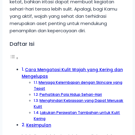
ketat, bahkan iritasi dapat membuat kegiatan
sehari-hari terasa lebih sulit. Apalagi, bagi Kamu
yang aktif, wajah yang sehat dan terhidrasi
merupakan aset penting untuk mendukung
penampilan dan kepercayaan diri.
Daftar Isi
Cara Mengatasi Kulit Wajah yang Kering dan
Mengelupas
Menjaga Kelembapan dengan Skincare yang
Tepat
Perhatikan Pola Hidup Sehari-Hari
Menghindari Kebiasaan yang Dapat Merusak
Kulit
Lakukan Perawatan Tambahan untuk Kulit
Kering
Kesimpulan