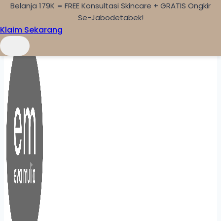
Belanja 179K = FREE Konsultasi Skincare + GRATIS Ongkir
Skip to content
Se-Jabodetabek!
Klaim Sekarang