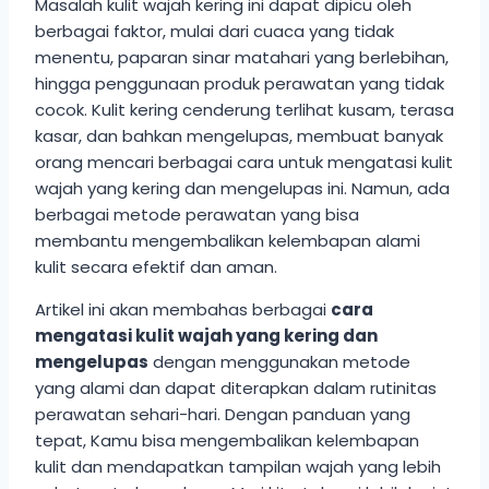
Masalah kulit wajah kering ini dapat dipicu oleh
berbagai faktor, mulai dari cuaca yang tidak
menentu, paparan sinar matahari yang berlebihan,
hingga penggunaan produk perawatan yang tidak
cocok. Kulit kering cenderung terlihat kusam, terasa
kasar, dan bahkan mengelupas, membuat banyak
orang mencari berbagai cara untuk mengatasi kulit
wajah yang kering dan mengelupas ini. Namun, ada
berbagai metode perawatan yang bisa
membantu mengembalikan kelembapan alami
kulit secara efektif dan aman.
Artikel ini akan membahas berbagai
cara
mengatasi kulit wajah yang kering dan
mengelupas
dengan menggunakan metode
yang alami dan dapat diterapkan dalam rutinitas
perawatan sehari-hari. Dengan panduan yang
tepat, Kamu bisa mengembalikan kelembapan
kulit dan mendapatkan tampilan wajah yang lebih