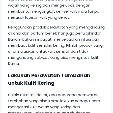
wajah yang kering dan mengelupas dengan
membantu mengangkat sel-sel kulit mati tanpa
merusak lapisan kulit yang sehat.
Penggunaan produk perawatan yang mengandung
alkohol dan parfum berlebihan juga perlu dihindari.
Bahan-bahan ini dapat menyebabkan iritasi dan
membuat kulit semakin kering. Pilihlah produk yang
diformulasikan untuk kulit sensitif dan tidak
mengandung zat-zat yang bisa mengiritasi kulit
Kamu.
Lakukan Perawatan Tambahan
untuk Kulit Kering
Selain rutinitas dasar, ada beberapa perawatan
tambahan yang bisa Kamu lakukan sebagai cara
mengatasi kulit wajah yang kering dan
mengelupas. Salah satunya adalah dengan