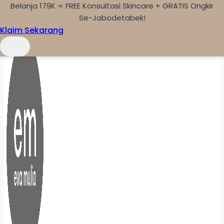
Belanja 179K = FREE Konsultasi Skincare + GRATIS Ongkir
Skip to content
Se-Jabodetabek!
Klaim Sekarang