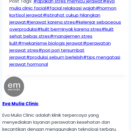
Post Tags:
#
apakah stres memicu jerawat
#
eva
mulia clinic facial
#
facial relaksasi wajah
#
hormon
kortisol jerawat
#
istirahat cukup hilangkan
jerawat
#
jerawat karena stres
#
kelenjar sebaceous
overproduksi
#
kulit berminyak karena stres
#
kulit
sehat bebas stres
#
manajemen stres
kulit
#
mekanisme biologis jerawat
#
perawatan
jerawat stres
#
pori pori tersumbat
jerawat
#
produksi sebum berlebih
#
tips mengatasi
jerawat hormonal
Eva Mulia Clinic
Eva Mulia Clinic adalah klinik terpercaya yang
menyediakan layanan perawatan kesehatan dan
kecantikan dengan menggunakan teknologi terbaru.