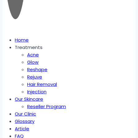
Home
Treatments
Acne
Glow
Reshape
Rejuve
Hair Removal
Injection
Our Skincare
Reseller Program
Our Clinic
Glossary
Article
FAQ