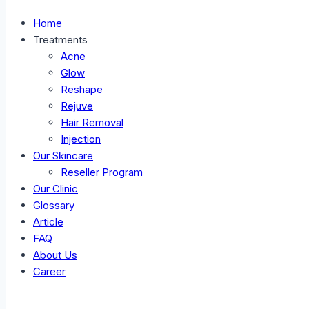
Home
Treatments
Acne
Glow
Reshape
Rejuve
Hair Removal
Injection
Our Skincare
Reseller Program
Our Clinic
Glossary
Article
FAQ
About Us
Career