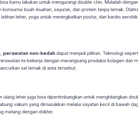
isa kamu lakukan untuk mengurangi double chin. Mulailah denga
 konsumsi buah-buahan, sayuran, dan protein tanpa lemak. Olah
 latihan leher, yoga untuk meningkatkan postur, dan kardio aerobi
s,
perawatan non-bedah
dapat menjadi pilihan. Teknologi seperti
erawatan ini bekerja dengan merangsang produksi kolagen dan mengu
hancurkan sel lemak di area tersebut.
n ulang leher juga bisa dipertimbangkan untuk menghilangkan dou
ung vakum yang dimasukkan melalui sayatan kecil di bawah dagu. 
ng matang dengan dokter.