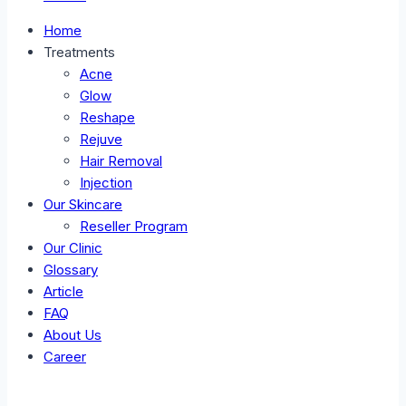
Home
Treatments
Acne
Glow
Reshape
Rejuve
Hair Removal
Injection
Our Skincare
Reseller Program
Our Clinic
Glossary
Article
FAQ
About Us
Career