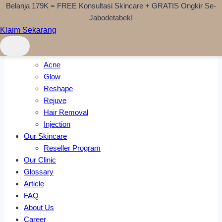
Belanja 179K = FREE Konsultasi Skincare + GRATIS Ongkir Se-
Skip to content
Jabodetabek!
Klaim Sekarang
Home
Treatments
Acne
Glow
Reshape
Rejuve
Hair Removal
Injection
Our Skincare
Reseller Program
Our Clinic
Glossary
Article
FAQ
About Us
Career