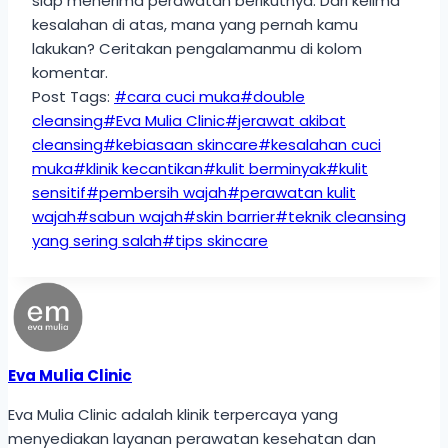
siap menerima perawatan berikutnya. Dari kelima
kesalahan di atas, mana yang pernah kamu
lakukan? Ceritakan pengalamanmu di kolom
komentar.
Post Tags:
#
cara cuci muka
#
double
cleansing
#
Eva Mulia Clinic
#
jerawat akibat
cleansing
#
kebiasaan skincare
#
kesalahan cuci
muka
#
klinik kecantikan
#
kulit berminyak
#
kulit
sensitif
#
pembersih wajah
#
perawatan kulit
wajah
#
sabun wajah
#
skin barrier
#
teknik cleansing
yang sering salah
#
tips skincare
Eva Mulia Clinic
Eva Mulia Clinic adalah klinik terpercaya yang
menyediakan layanan perawatan kesehatan dan