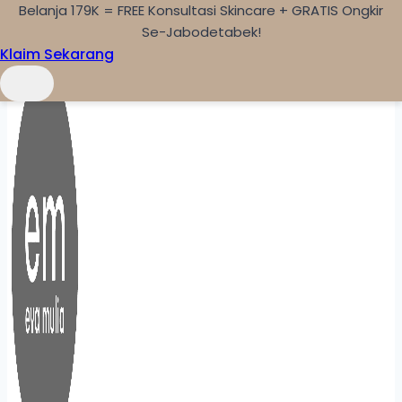
Belanja 179K = FREE Konsultasi Skincare + GRATIS Ongkir
Skip to content
Se-Jabodetabek!
Klaim Sekarang