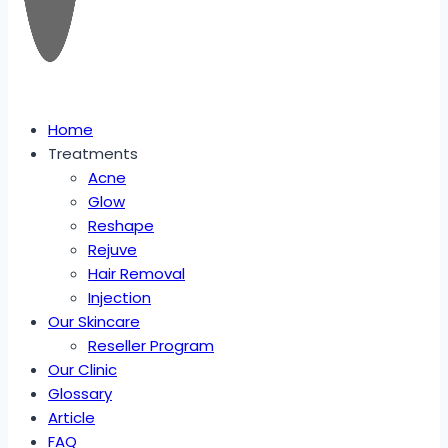
Home
Treatments
Acne
Glow
Reshape
Rejuve
Hair Removal
Injection
Our Skincare
Reseller Program
Our Clinic
Glossary
Article
FAQ