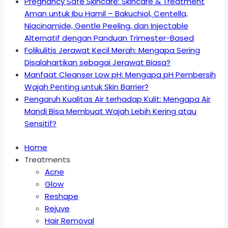
Pregnancy Safe Skincare: Skincare & Treatment
Aman untuk Ibu Hamil – Bakuchiol, Centella,
Niacinamide, Gentle Peeling, dan Injectable
Alternatif dengan Panduan Trimester-Based
Folikulitis Jerawat Kecil Merah: Mengapa Sering
Disalahartikan sebagai Jerawat Biasa?
Manfaat Cleanser Low pH: Mengapa pH Pembersih
Wajah Penting untuk Skin Barrier?
Pengaruh Kualitas Air terhadap Kulit: Mengapa Air
Mandi Bisa Membuat Wajah Lebih Kering atau
Sensitif?
Home
Treatments
Acne
Glow
Reshape
Rejuve
Hair Removal