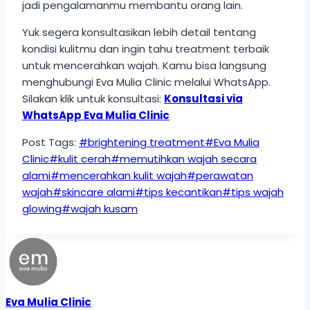
jadi pengalamanmu membantu orang lain.
Yuk segera konsultasikan lebih detail tentang
kondisi kulitmu dan ingin tahu treatment terbaik
untuk mencerahkan wajah. Kamu bisa langsung
menghubungi Eva Mulia Clinic melalui WhatsApp.
Silakan klik untuk konsultasi:
Konsultasi via
WhatsApp Eva Mulia Clinic
Post Tags:
#
brightening treatment
#
Eva Mulia
Clinic
#
kulit cerah
#
memutihkan wajah secara
alami
#
mencerahkan kulit wajah
#
perawatan
wajah
#
skincare alami
#
tips kecantikan
#
tips wajah
glowing
#
wajah kusam
Eva Mulia Clinic