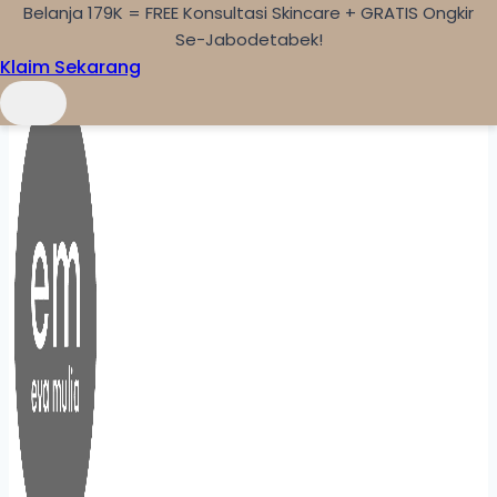
Belanja 179K = FREE Konsultasi Skincare + GRATIS Ongkir
Skip to content
Se-Jabodetabek!
Klaim Sekarang