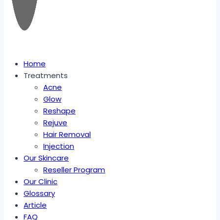
Home
Treatments
Acne
Glow
Reshape
Rejuve
Hair Removal
Injection
Our Skincare
Reseller Program
Our Clinic
Glossary
Article
FAQ