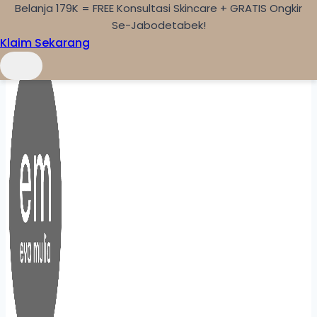
Belanja 179K = FREE Konsultasi Skincare + GRATIS Ongkir
Skip to content
Se-Jabodetabek!
Klaim Sekarang