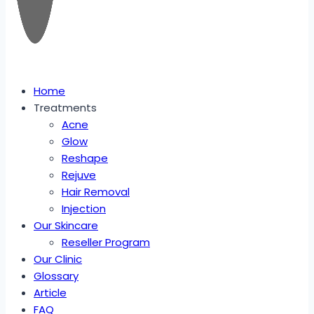
Home
Treatments
Acne
Glow
Reshape
Rejuve
Hair Removal
Injection
Our Skincare
Reseller Program
Our Clinic
Glossary
Article
FAQ