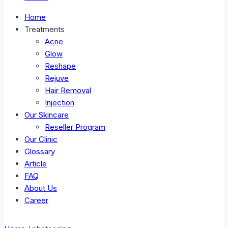
Home
Treatments
Acne
Glow
Reshape
Rejuve
Hair Removal
Injection
Our Skincare
Reseller Program
Our Clinic
Glossary
Article
FAQ
About Us
Career