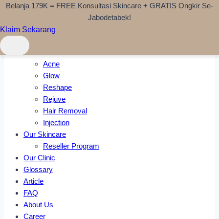
Belanja 179K = FREE Konsultasi Skincare + GRATIS Ongkir Se-
Skip to content
Jabodetabek!
Klaim Sekarang
Home
Treatments
Acne
Glow
Reshape
Rejuve
Hair Removal
Injection
Our Skincare
Reseller Program
Our Clinic
Glossary
Article
FAQ
About Us
Career