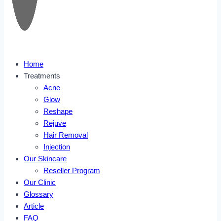
Home
Treatments
Acne
Glow
Reshape
Rejuve
Hair Removal
Injection
Our Skincare
Reseller Program
Our Clinic
Glossary
Article
FAQ