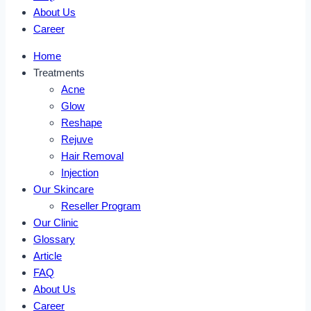
About Us
Career
Home
Treatments
Acne
Glow
Reshape
Rejuve
Hair Removal
Injection
Our Skincare
Reseller Program
Our Clinic
Glossary
Article
FAQ
About Us
Career