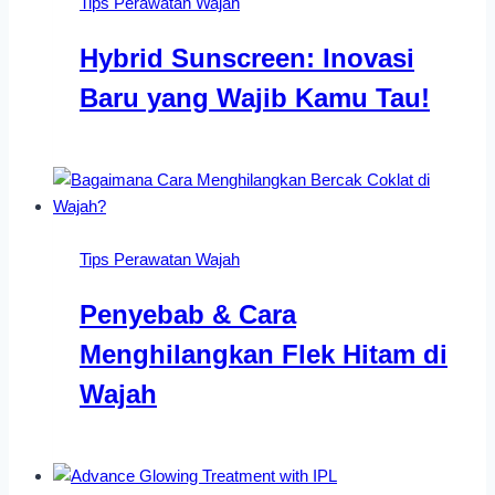
Tips Perawatan Wajah
Hybrid Sunscreen: Inovasi
Baru yang Wajib Kamu Tau!
Tips Perawatan Wajah
Penyebab & Cara
Menghilangkan Flek Hitam di
Wajah