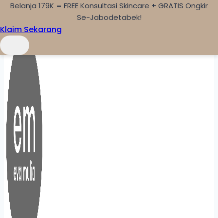
Belanja 179K = FREE Konsultasi Skincare + GRATIS Ongkir
Skip to content
Se-Jabodetabek!
Klaim Sekarang