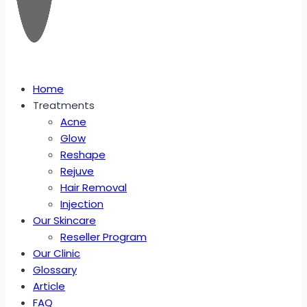
Home
Treatments
Acne
Glow
Reshape
Rejuve
Hair Removal
Injection
Our Skincare
Reseller Program
Our Clinic
Glossary
Article
FAQ