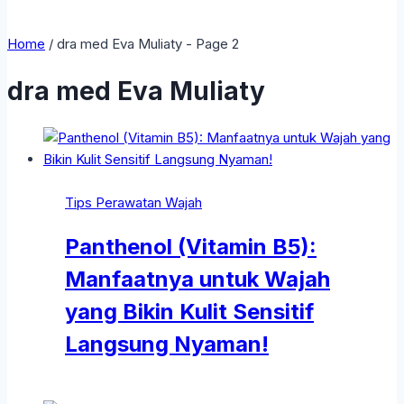
Home
/
dra med Eva Muliaty
- Page 2
dra med Eva Muliaty
Tips Perawatan Wajah
Panthenol (Vitamin B5):
Manfaatnya untuk Wajah
yang Bikin Kulit Sensitif
Langsung Nyaman!