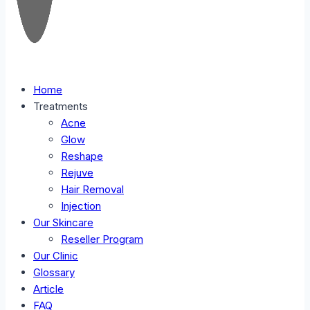
Home
Treatments
Acne
Glow
Reshape
Rejuve
Hair Removal
Injection
Our Skincare
Reseller Program
Our Clinic
Glossary
Article
FAQ