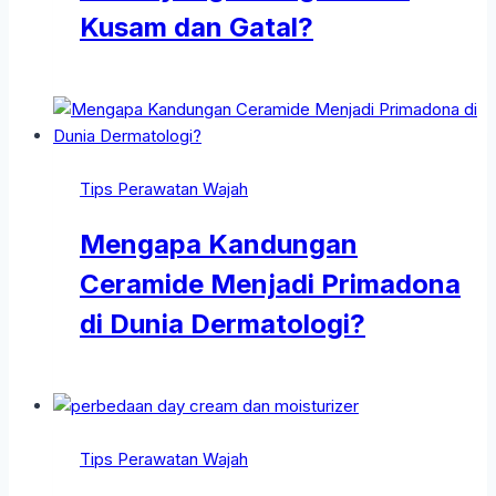
Kusam dan Gatal?
Tips Perawatan Wajah
Mengapa Kandungan
Ceramide Menjadi Primadona
di Dunia Dermatologi?
Tips Perawatan Wajah