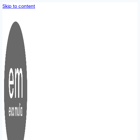
Skip to content