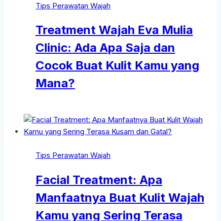
Tips Perawatan Wajah
Treatment Wajah Eva Mulia
Clinic: Ada Apa Saja dan
Cocok Buat Kulit Kamu yang
Mana?
Tips Perawatan Wajah
Facial Treatment: Apa
Manfaatnya Buat Kulit Wajah
Kamu yang Sering Terasa