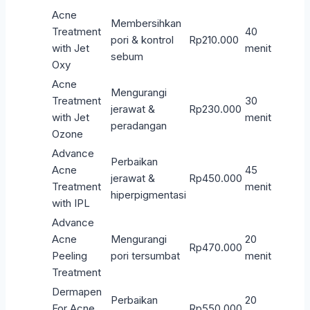
Acne
Membersihkan
Treatment
40
pori & kontrol
Rp210.000
with Jet
menit
sebum
Oxy
Acne
Mengurangi
Treatment
30
jerawat &
Rp230.000
with Jet
menit
peradangan
Ozone
Advance
Perbaikan
Acne
45
jerawat &
Rp450.000
Treatment
menit
hiperpigmentasi
with IPL
Advance
Acne
Mengurangi
20
Rp470.000
Peeling
pori tersumbat
menit
Treatment
Dermapen
Perbaikan
20
For Acne
Rp550.000