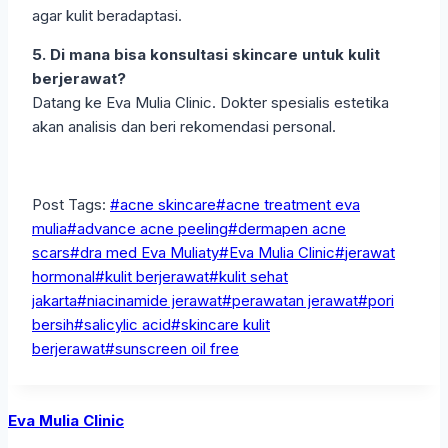
agar kulit beradaptasi.
5. Di mana bisa konsultasi skincare untuk kulit
berjerawat?
Datang ke Eva Mulia Clinic. Dokter spesialis estetika
akan analisis dan beri rekomendasi personal.
Post Tags:
#
acne skincare
#
acne treatment eva
mulia
#
advance acne peeling
#
dermapen acne
scars
#
dra med Eva Muliaty
#
Eva Mulia Clinic
#
jerawat
hormonal
#
kulit berjerawat
#
kulit sehat
jakarta
#
niacinamide jerawat
#
perawatan jerawat
#
pori
bersih
#
salicylic acid
#
skincare kulit
berjerawat
#
sunscreen oil free
Eva Mulia Clinic