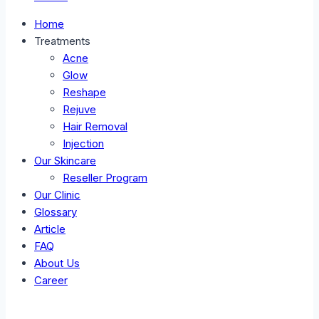
Home
Treatments
Acne
Glow
Reshape
Rejuve
Hair Removal
Injection
Our Skincare
Reseller Program
Our Clinic
Glossary
Article
FAQ
About Us
Career