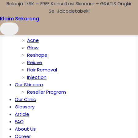
Belanja 179K = FREE Konsultasi Skincare + GRATIS Ongkir
Skip to content
Se-Jabodetabek!
Klaim Sekarang
Home
Treatments
Acne
Glow
Reshape
Rejuve
Hair Removal
Injection
Our Skincare
Reseller Program
Our Clinic
Glossary
Article
FAQ
About Us
Career