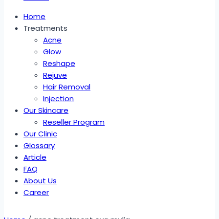
Home
Treatments
Acne
Glow
Reshape
Rejuve
Hair Removal
Injection
Our Skincare
Reseller Program
Our Clinic
Glossary
Article
FAQ
About Us
Career