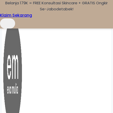
Belanja 179K = FREE Konsultasi Skincare + GRATIS Ongkir
Skip to content
Se-Jabodetabek!
Klaim Sekarang