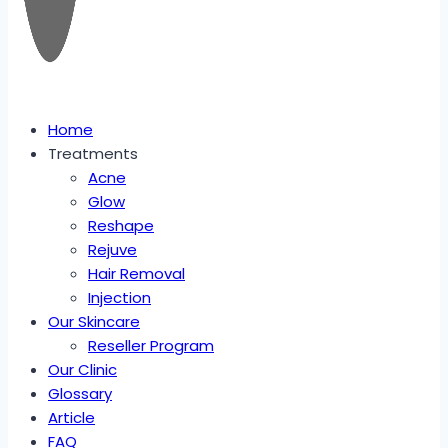
Home
Treatments
Acne
Glow
Reshape
Rejuve
Hair Removal
Injection
Our Skincare
Reseller Program
Our Clinic
Glossary
Article
FAQ