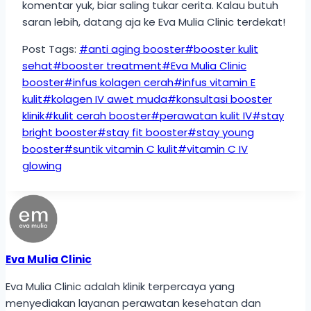
komentar yuk, biar saling tukar cerita. Kalau butuh
saran lebih, datang aja ke Eva Mulia Clinic terdekat!
Post Tags:
#
anti aging booster
#
booster kulit
sehat
#
booster treatment
#
Eva Mulia Clinic
booster
#
infus kolagen cerah
#
infus vitamin E
kulit
#
kolagen IV awet muda
#
konsultasi booster
klinik
#
kulit cerah booster
#
perawatan kulit IV
#
stay
bright booster
#
stay fit booster
#
stay young
booster
#
suntik vitamin C kulit
#
vitamin C IV
glowing
Eva Mulia Clinic
Eva Mulia Clinic adalah klinik terpercaya yang
menyediakan layanan perawatan kesehatan dan