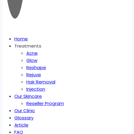
Home
Treatments
Acne
Glow
Reshape
Rejuve
Hair Removal
Injection
Our Skincare
Reseller Program
Our Clinic
Glossary
Article
FAQ