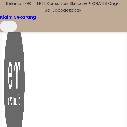
Belanja 179K = FREE Konsultasi Skincare + GRATIS Ongkir
Skip to content
Se-Jabodetabek!
Klaim Sekarang