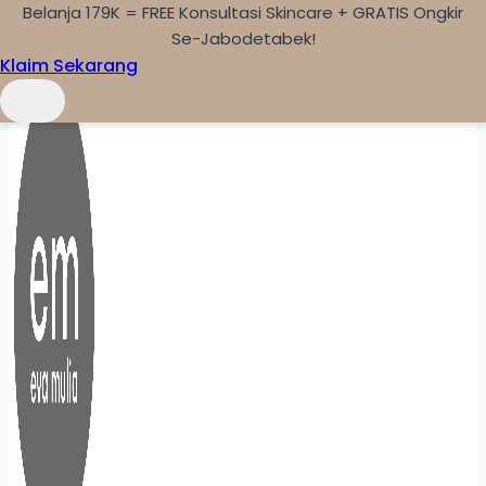
Belanja 179K = FREE Konsultasi Skincare + GRATIS Ongkir
Skip to content
Se-Jabodetabek!
Klaim Sekarang