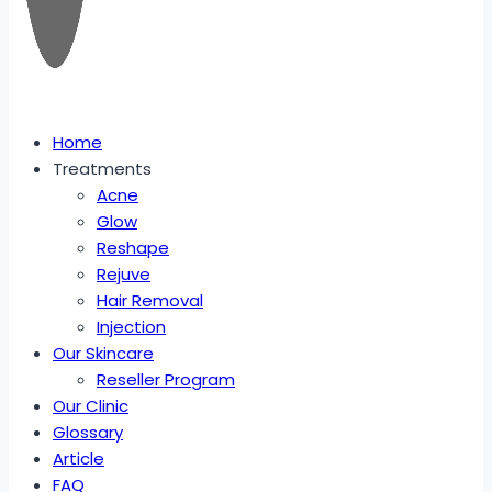
Home
Treatments
Acne
Glow
Reshape
Rejuve
Hair Removal
Injection
Our Skincare
Reseller Program
Our Clinic
Glossary
Article
FAQ