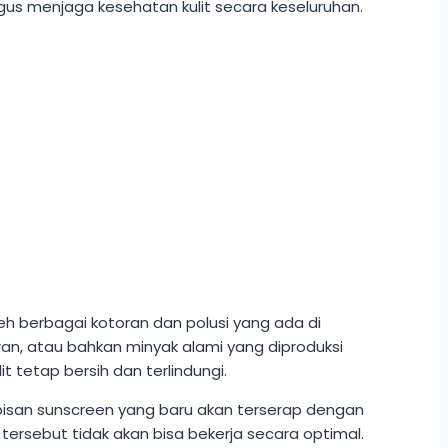
gus menjaga kesehatan kulit secara keseluruhan.
oleh berbagai kotoran dan polusi yang ada di
toran, atau bahkan minyak alami yang diproduksi
 tetap bersih dan terlindungi.
san sunscreen yang baru akan terserap dengan
 tersebut tidak akan bisa bekerja secara optimal.