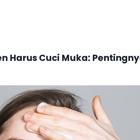
 Harus Cuci Muka: Pentingny