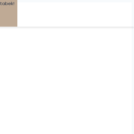
etabek!