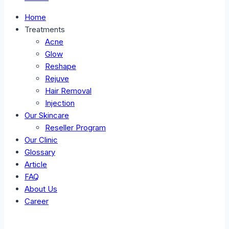
Home
Treatments
Acne
Glow
Reshape
Rejuve
Hair Removal
Injection
Our Skincare
Reseller Program
Our Clinic
Glossary
Article
FAQ
About Us
Career