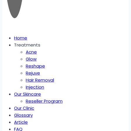
Home
Treatments
Acne
Glow
Reshape
Rejuve
Hair Removal
Injection
Our Skincare
Reseller Program
Our Clinic
Glossary
Article
FAQ