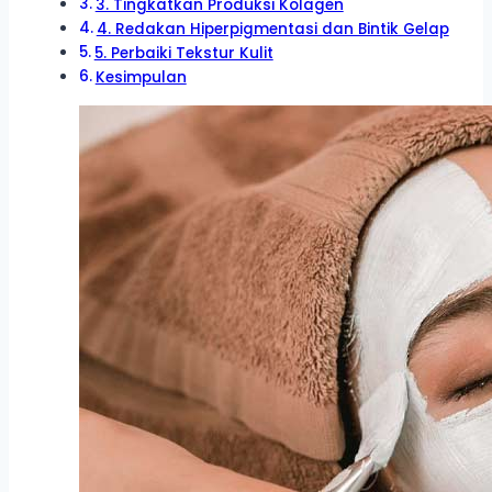
3. Tingkatkan Produksi Kolagen
4. Redakan Hiperpigmentasi dan Bintik Gelap
5. Perbaiki Tekstur Kulit
Kesimpulan