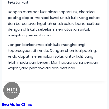
tekstur kulit.
Dengan manfaat luar biasa seperti itu, chemical
peeling dapat menjadi kunci untuk kulit yang sehat
dan bercahaya. Ingatlah untuk selalu berkonsultasi
dengan ahli kulit sebelum memutuskan untuk
menjalani perawatan ini.
Jangan biarkan masalah kulit menghalangi
kepercayaan diri Anda. Dengan chemical peeling,
Anda dapat menemukan solusi untuk kulit yang
lebih muda dan berseri. Mari hadapi dunia dengan
wajah yang percaya diri dan bersinar!
Eva Mulia Clinic