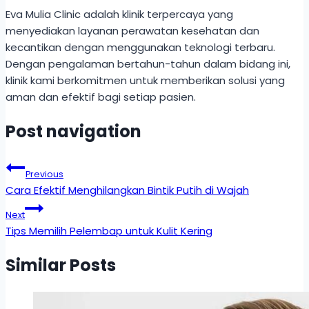
Eva Mulia Clinic adalah klinik terpercaya yang
menyediakan layanan perawatan kesehatan dan
kecantikan dengan menggunakan teknologi terbaru.
Dengan pengalaman bertahun-tahun dalam bidang ini,
klinik kami berkomitmen untuk memberikan solusi yang
aman dan efektif bagi setiap pasien.
Post navigation
Previous
Cara Efektif Menghilangkan Bintik Putih di Wajah
Next
Tips Memilih Pelembap untuk Kulit Kering
Similar Posts