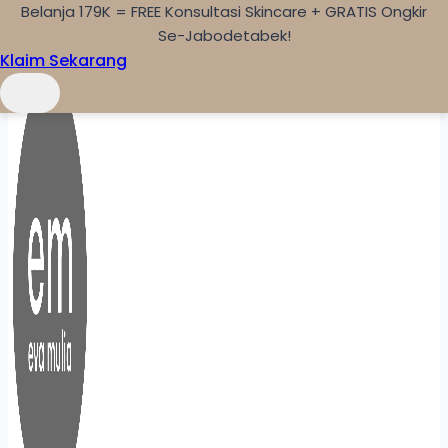
Belanja 179K = FREE Konsultasi Skincare + GRATIS Ongkir
Skip to content
Se-Jabodetabek!
Klaim Sekarang