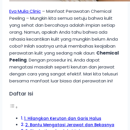
Eva Mulia Clinic
– Manfaat Perawatan Chemical
Peeling – Mungkin kita semua setuju bahwa kulit
yang sehat dan bercahaya adalah impian setiap
orang. Namun, apakah Anda tahu bahwa ada
rahasia kecantikan kulit yang mungkin belum Anda
coba? Inilah saatnya untuk membahas keajaiban
perawatan kulit yang sedang naik daun:
Chemical
Peeling
. Dengan prosedur ini, Anda dapat
mengatasi masalah seperti kerutan dan jerawat
dengan cara yang sangat efektif. Mari kita telusuri
bersama manfaat luar biasa dari perawatan ini!
Daftar Isi
1. Hilangkan Kerutan dan Garis Halus
2. Bantu Mengatasi Jerawat dan Bekasnya