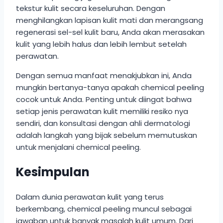
tekstur kulit secara keseluruhan. Dengan
menghilangkan lapisan kulit mati dan merangsang
regenerasi sel-sel kulit baru, Anda akan merasakan
kulit yang lebih halus dan lebih lembut setelah
perawatan.
Dengan semua manfaat menakjubkan ini, Anda
mungkin bertanya-tanya apakah chemical peeling
cocok untuk Anda. Penting untuk diingat bahwa
setiap jenis perawatan kulit memiliki resiko nya
sendiri, dan konsultasi dengan ahli dermatologi
adalah langkah yang bijak sebelum memutuskan
untuk menjalani chemical peeling.
Kesimpulan
Dalam dunia perawatan kulit yang terus
berkembang, chemical peeling muncul sebagai
jawaban untuk banyak masalah kulit umum. Dari