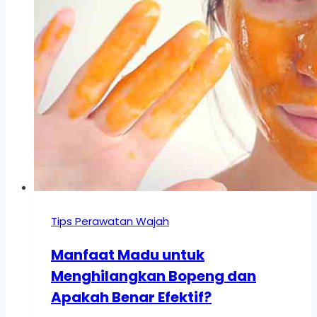
Tips Perawatan Wajah
Manfaat Madu untuk
Menghilangkan Bopeng dan
Apakah Benar Efektif?