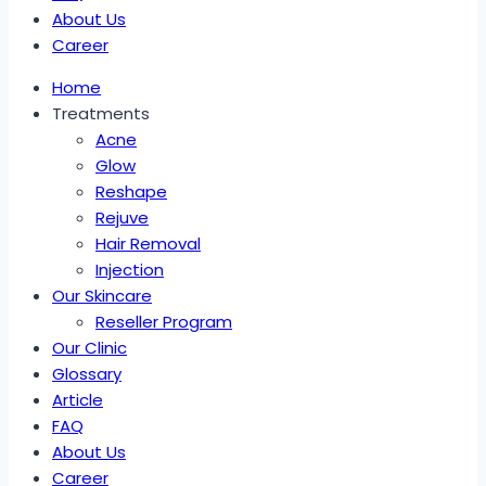
About Us
Career
Home
Treatments
Acne
Glow
Reshape
Rejuve
Hair Removal
Injection
Our Skincare
Reseller Program
Our Clinic
Glossary
Article
FAQ
About Us
Career