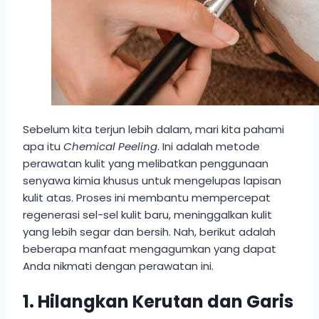
Sebelum kita terjun lebih dalam, mari kita pahami
apa itu
Chemical Peeling
. Ini adalah metode
perawatan kulit yang melibatkan penggunaan
senyawa kimia khusus untuk mengelupas lapisan
kulit atas. Proses ini membantu mempercepat
regenerasi sel-sel kulit baru, meninggalkan kulit
yang lebih segar dan bersih. Nah, berikut adalah
beberapa manfaat mengagumkan yang dapat
Anda nikmati dengan perawatan ini.
1. Hilangkan Kerutan dan Garis