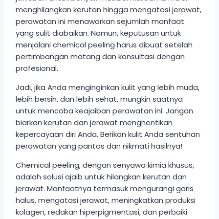
menghilangkan kerutan hingga mengatasi jerawat,
perawatan ini menawarkan sejumlah manfaat
yang sulit diabaikan. Namun, keputusan untuk
menjalani chemical peeling harus dibuat setelah
pertimbangan matang dan konsultasi dengan
profesional.
Jadi, jika Anda menginginkan kulit yang lebih muda,
lebih bersih, dan lebih sehat, mungkin saatnya
untuk mencoba keajaiban perawatan ini. Jangan
biarkan kerutan dan jerawat menghentikan
kepercayaan diri Anda. Berikan kulit Anda sentuhan
perawatan yang pantas dan nikmati hasilnya!
Chemical peeling, dengan senyawa kimia khusus,
adalah solusi ajaib untuk hilangkan kerutan dan
jerawat. Manfaatnya termasuk mengurangi garis
halus, mengatasi jerawat, meningkatkan produksi
kolagen, redakan hiperpigmentasi, dan perbaiki