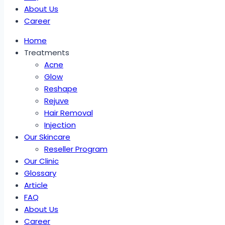
About Us
Career
Home
Treatments
Acne
Glow
Reshape
Rejuve
Hair Removal
Injection
Our Skincare
Reseller Program
Our Clinic
Glossary
Article
FAQ
About Us
Career