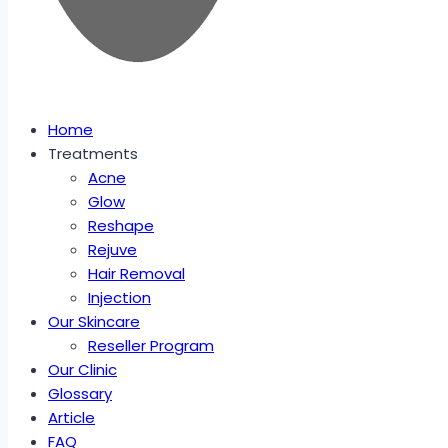
Home
Treatments
Acne
Glow
Reshape
Rejuve
Hair Removal
Injection
Our Skincare
Reseller Program
Our Clinic
Glossary
Article
FAQ