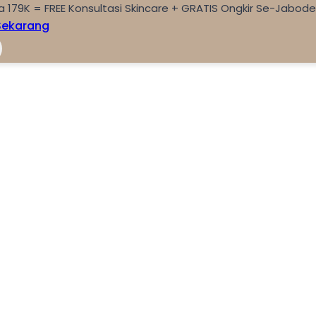
a 179K = FREE Konsultasi Skincare + GRATIS Ongkir Se-Jabod
Sekarang