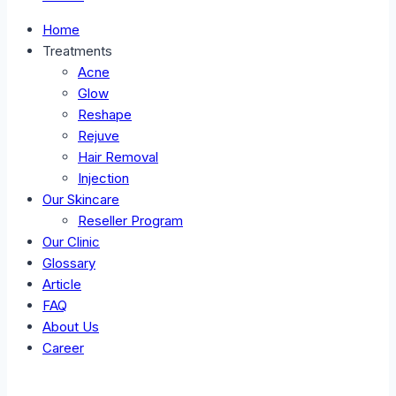
Home
Treatments
Acne
Glow
Reshape
Rejuve
Hair Removal
Injection
Our Skincare
Reseller Program
Our Clinic
Glossary
Article
FAQ
About Us
Career